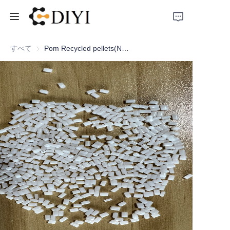
ホーム
すべて
Pom Recycled pellets(Natural)
私たちについて
製品
連絡先
材料ショーケース
モールドケース
新たに発見された