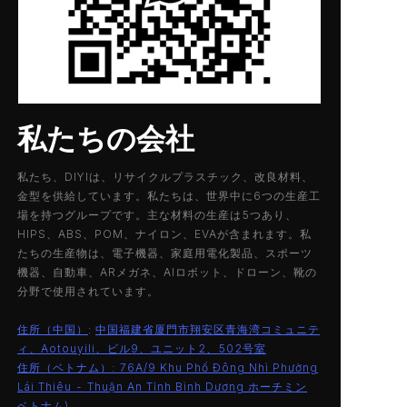
新たに発見された
私たちの会社
私たち、DIYIは、リサイクルプラスチック、改良材料、
金型を供給しています。私たちは、世界中に6つの生産工
場を持つグループです。主な材料の生産は5つあり、
HIPS、ABS、POM、ナイロン、EVAが含まれます。私
たちの生産物は、電子機器、家庭用電化製品、スポーツ
機器、自動車、ARメガネ、AIロボット、ドローン、靴の
分野で使用されています。
住所（中国）
:
中国福建省厦門市翔安区青海湾コミュニテ
ィ、Aotouyili、ビル9、ユニット2、502号室
住所（ベトナム）: 76A/9 Khu Phố Đông Nhì Phường
Lái Thiêu - Thuận An Tỉnh Bình Dương ホーチミン
ベトナム
)