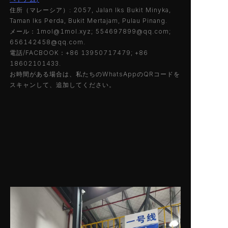
住所（マレーシア）: 2057, Jalan Iks Bukit Minyka,
Taman Iks Perda, Bukit Mertajam, Pulau Pinang.
メール：1mol@1mol.xyz; 554697899@qq.com;
656142458@qq.com.
電話/FACBOOK：+86 13950717479; +86
18602101433.
お時間がある場合は、私たちのWhatsAppのQRコードを
スキャンして、追加してください。