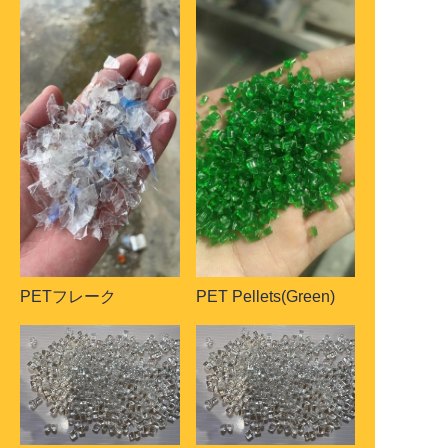
PETフレーク
PET Pellets(Green)