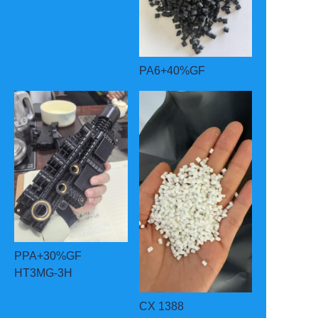
PA6+40%GF
PPA+30%GF
HT3MG-3H
CX 1388