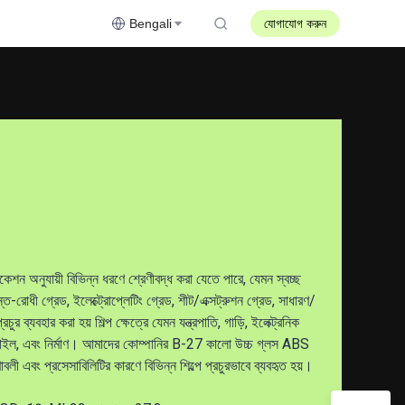
Bengali
যোগাযোগ করুন
েশন অনুযায়ী বিভিন্ন ধরণে শ্রেণীবদ্ধ করা যেতে পারে, যেমন স্বচ্ছ
্ত-রোধী গ্রেড, ইলেক্ট্রোপ্লেটিং গ্রেড, শীট/এক্সট্রুশন গ্রেড, সাধারণ/
 ব্যবহার করা হয় শিল্প ক্ষেত্রে যেমন যন্ত্রপাতি, গাড়ি, ইলেক্ট্রনিক
টেক্সটাইল, এবং নির্মাণ। আমাদের কোম্পানির B-27 কালো উচ্চ গ্লস ABS
ণাবলী এবং প্রসেসাবিলিটির কারণে বিভিন্ন শিল্পে প্রচুরভাবে ব্যবহৃত হয়।