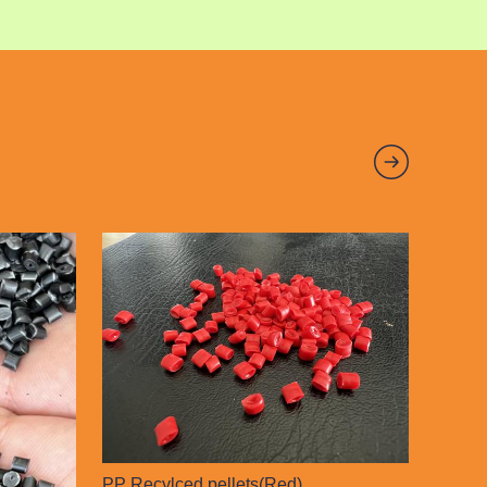
PP Recylced pellets(Red)