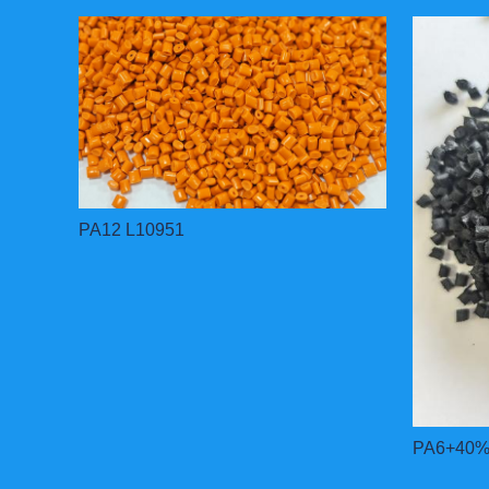
PA12 L10951
PA6+40