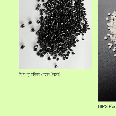
হিপস পুনঃচক্রিত পেলেট (কালো)
HIPS Recy