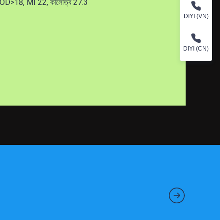
ধব, IZOD>18, MI 22, কালোত্ব 27.3
DIYI (VN)
DIYI (CN)