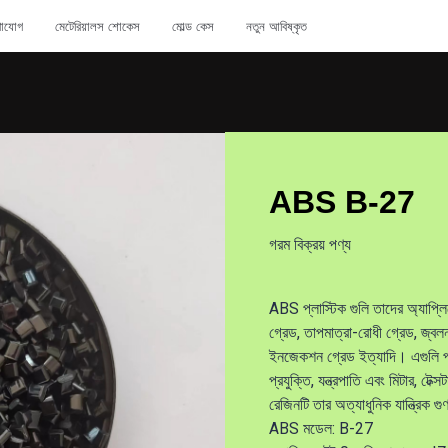
াযোগ
মেটেরিয়ালস শোকেস
মোল্ড কেস
নতুন আবিষ্কৃত
ABS B-27
গরম বিক্রয় পণ্য
ABS প্লাস্টিক গুলি তাদের অ্যাপ্লিক
গ্রেড, তাপমাত্রা-রোধী গ্রেড, জ্বলন
ইনজেকশন গ্রেড ইত্যাদি। এগুলি প্রচুর
প্রযুক্তি, যন্ত্রপাতি এবং মিটার, 
রেজিনটি তার অত্যাধুনিক যান্ত্রিক গু
ABS মডেল: B-27