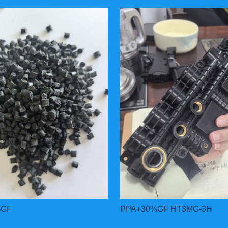
%GF
PPA+30%GF HT3MG-3H