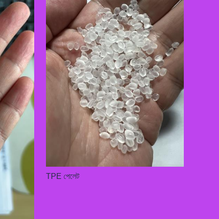
TPE পেলেট