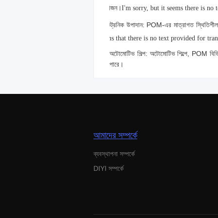
প্রয়োজন।
I'm sorry, but it seems there is no 
ইলেকট্রনিক উপাদান: POM-এর মাত্রাগত স্থিতিশীলতা
seems that there is no text provided for tra
অটোমোটিভ শিল্প: অটোমোটিভ শিল্পে, POM বিভিন্ন
পারে।
আমাদের সম্পর্কে
ব্যবস্থাপনা সম্পর্কে
DIYI সম্পর্কে