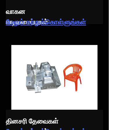
வாகன
வடிவமைப்புகள்
மேலும் கற்றுக்கொள்ளுங்கள்
தினசரி தேவைகள்