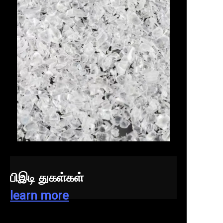
பிஇடி துகள்கள்
learn more