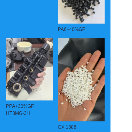
PA6+40%GF
PPA+30%GF
HT3MG-3H
CX 1388