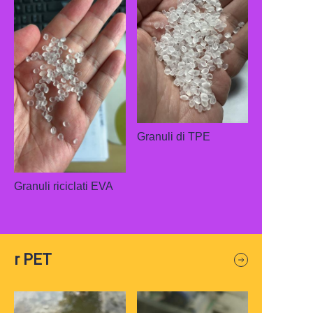
Granuli di TPE
Granuli riciclati EVA
r PET