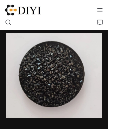
Home
Chi siamo
Prodotto
Contatto
Mostra dei materiali
Muffe Custodie