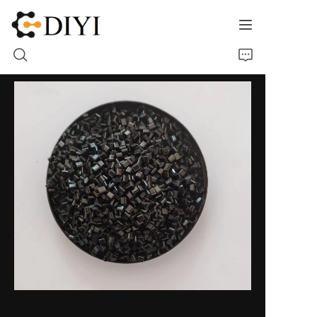
Beranda
Tentang Kami
Produk
Kontak
Pameran Material
Molds Cases