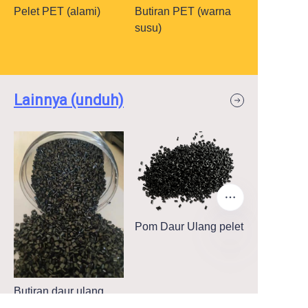
Pelet PET (alami)
Butiran PET (warna
susu)
Lainnya (unduh)
Pom Daur Ulang pelet
ID
Butiran daur ulang
ABS (Hitam)