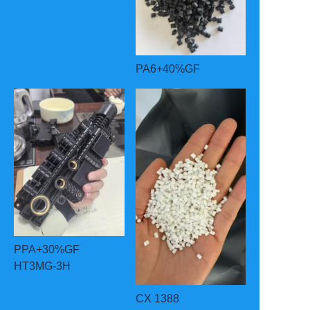
PA6+40%GF
PPA+30%GF
HT3MG-3H
CX 1388