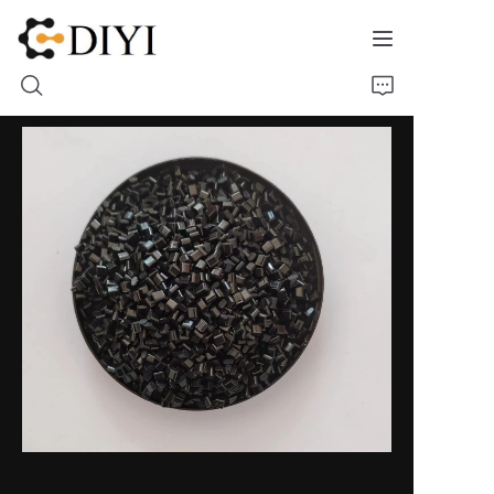
Accueil
À propos de nous
Produit
Contact
Vitrine des matériaux
Moules Étuis