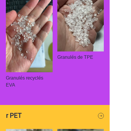
Granulés de TPE
Granulés recyclés
EVA
r PET