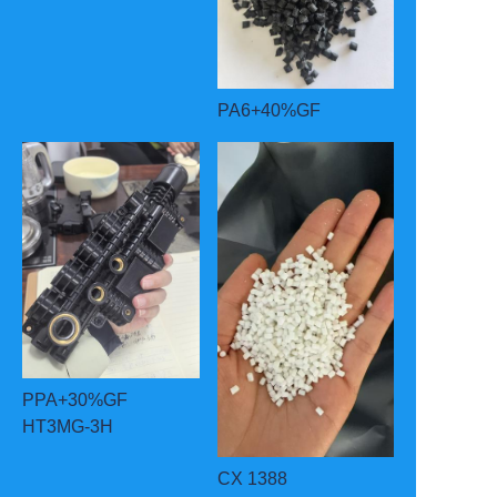
PA6+40%GF
PPA+30%GF
HT3MG-3H
CX 1388