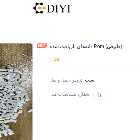
دانه‌های بازیافت شده Pom (طبیعی)
FOB
پست
:
روش حمل و نقل
:
شماره مشخصات فنی
红
红