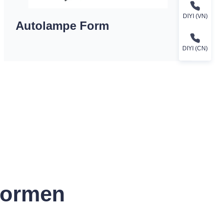
DIYI (VN)
Autolampe Form
DIYI (CN)
Formen