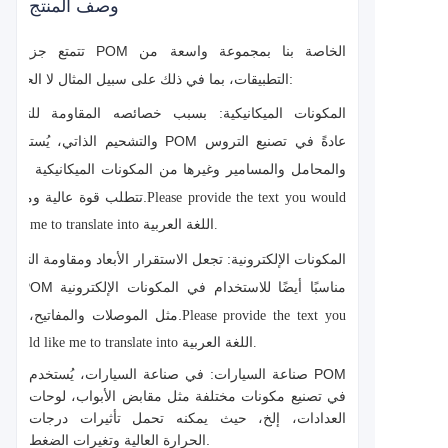
وصف المنتج
تتمتع جزيئات POM الخاصة بنا بمجموعة واسعة من
التطبيقات، بما في ذلك على سبيل المثال لا الحصر:
المكونات الميكانيكية: بسبب خصائصه المقاومة للتآكل
والتشحيم الذاتي، يُستخدم POM عادةً في تصنيع التروس
والمحامل والمسامير وغيرها من المكونات الميكانيكية التي
تتطلب قوة عالية ومتانة.
Please provide the text you would
like me to translate into اللغة العربية.
المكونات الإلكترونية: تجعل الاستقرار الأبعاد ومقاومة التآكل
لـ POM مناسبًا أيضًا للاستخدام في المكونات الإلكترونية
مثل الموصلات والمفاتيح، إلخ.
Please provide the text you
would like me to translate into اللغة العربية.
صناعة السيارات: في صناعة السيارات، يُستخدم POM
في تصنيع مكونات مختلفة مثل مقابض الأبواب، لوحات
العدادات، إلخ، حيث يمكنه تحمل تأثيرات درجات
الحرارة العالية وتغيرات الضغط.